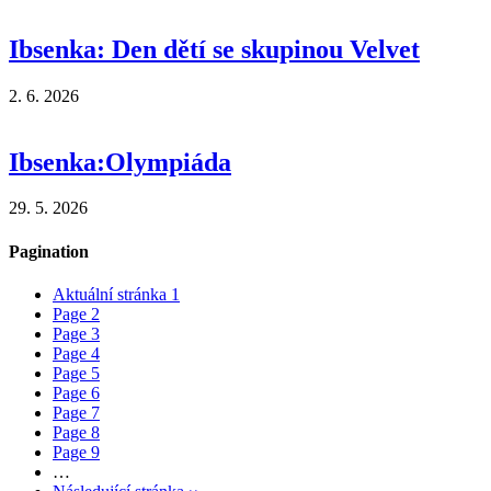
Ibsenka: Den dětí se skupinou Velvet
2. 6. 2026
Ibsenka:Olympiáda
29. 5. 2026
Pagination
Aktuální stránka
1
Page
2
Page
3
Page
4
Page
5
Page
6
Page
7
Page
8
Page
9
…