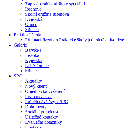
Zápis do základní školy speciální
Ibsenova
Školní družina Ibsenova
Kyjevská
Otnice
Střelice
Praktická škola
Přijímací řízení do Praktické školy jednoleté a dvouleté
Galerie
Barvička
Ibsenka
Kyjevská
LILA Otnice
Střelice
SPC
Aktuality
Nový klient
Objednávka vyšetření
První návštěva
Průběh návštěvy v SPC
Dokumenty
Sociální poradenství
Užitečné kontakty
Evaluační dotazníky
Kontakty