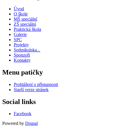
Úvod
O škole
MŠ speciální
ZŠ speciální
Praktická škola
Galerie
SPC
Projekty
Sedmikráska...
Sponzoři
Kontakty
Menu patičky
Prohlášení o přístupnosti
Starší verze stránek
Social links
Facebook
Powered by
Drupal