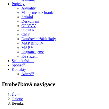
Projekty
Aktuality
Malujeme bez hranic
Setkání
Deskohraní
OP VVV
OP JAK
CMP
Doučování žáků školy
MAP Brno IV
MAP V
Digitalizujeme
Ke stažení
Sedmikráska...
Sponzoři
Kontakty
Adresář
Drobečková navigace
Úvod
Galerie
Ibsenka