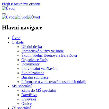
Přejít k hlavnímu obsahu
Hlavní navigace
Úvod
O škole
Úřední deska
Poradenské služby ve škole
Školní jídelna Ibsenova a Barvičova
Organizace školy
Dokumenty
Individuální vzdělávání
Školní zahrada
Bazální stimulace
Informace o zpracovávání osobních údajů
MŠ speciální
Zápis do MŠ speciální
Barvičova
Kyjevská
Otnice
ZŠ speciální