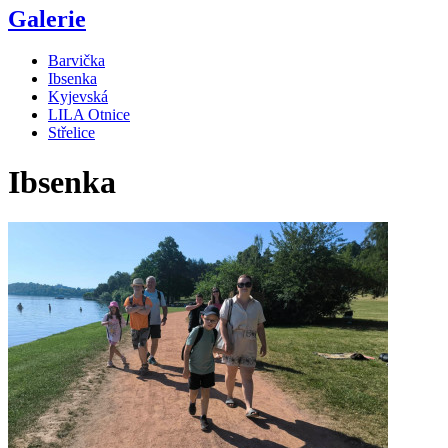
Galerie
Barvička
Ibsenka
Kyjevská
LILA Otnice
Střelice
Ibsenka