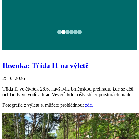
Ibsenka: Třída I1 na výletě
25. 6. 2026
Třída I1 ve čtvrtek 26.6. navštívila brněnskou přehradu, kde se děti
ochladily ve vodě a hrad Veveří, kde našly stín v prostorách hradu.
Fotografie z výletu si můžete prohlédnout
zde.