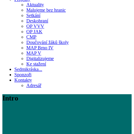
Aktuality
Malujeme bez hranic
Setkání
Deskohraní
OP VVV
OP JAK
CMP
Doučování žáků školy
MAP Brno IV
MAP V
Digitalizujeme
Ke stažení
Sedmikráska...
Sponzoři
Kontakty
Adresář
Intro
Malujeme bez hranic 2026