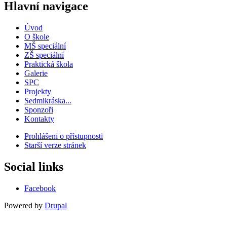
Hlavní navigace
Úvod
O škole
MŠ speciální
ZŠ speciální
Praktická škola
Galerie
SPC
Projekty
Sedmikráska...
Sponzoři
Kontakty
Prohlášení o přístupnosti
Starší verze stránek
Menu
patičky
Social links
Facebook
Powered by
Drupal