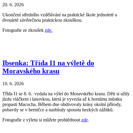
20. 6. 2026
Ukončení středního vzdělávání na praktické škole jednoleté a
dvouleté závěrečnou praktickou zkouškou.
Fotografie ze zkoušek
zde.
Ibsenka: Třída I1 na výletě do
Moravského krasu
10. 6. 2026
Třída I1 se 8. 6. vydala na výlet do Moravského krasu. Děti si užily
jízdu vláčkem i lanovkou, která je vyvezla až k hornímu můstku
propasti Macocha. Během dne obdivovaly krásy okolní přírody,
pobavily se v herničce a nasbíraly spoustu hezkých zážitků.
Fotografie z výletu si můžete prohlédnout
zde
.