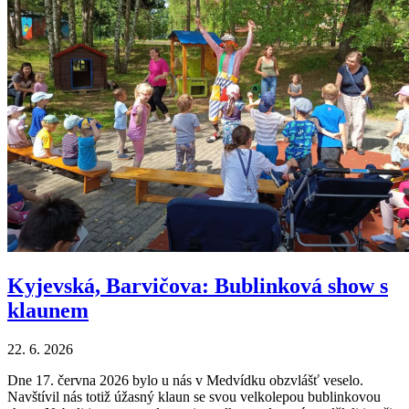
Kyjevská, Barvičova: Bublinková show s
klaunem
22. 6. 2026
Dne 17. června 2026 bylo u nás v Medvídku obzvlášť veselo.
Navštívil nás totiž úžasný klaun se svou velkolepou bublinkovou