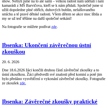
show. Nebyli jsme na to ale sami – velkou radost nám udělali i naši
kamarádi z MŠ Barvičova, kteří se k nám přidali. Společně jsme si
užili dopoledne plné obřích, duhových bublin, nefalšovaného
smíchu a té pravé dětské radosti. Všem dětem se akce moc líbila a
my se už teď těšíme na další společné setkání!
Na fotografie se můžete podívat
zde
.
Ibsenka: Ukončení závěrečnou ústní
zkouškou
20. 6. 2026
Dne 18.6.2026 žáci končili druhou částí závěrečné zkoušky a to
ústní zkouškou. Žáci předvedli své znalosti před komisí a poté jim
bylo předáno vysvědčení o vykonání závěrečné zkoušky. Fotografie
ze zkoušek
zde.
Ibsenka: Závěrečné zkoušky praktické