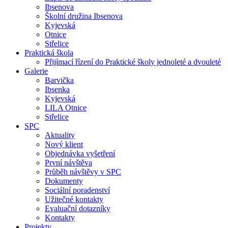
Ibsenova
Školní družina Ibsenova
Kyjevská
Otnice
Střelice
Praktická škola
Přijímací řízení do Praktické školy jednoleté a dvouleté
Galerie
Barvička
Ibsenka
Kyjevská
LILA Otnice
Střelice
SPC
Aktuality
Nový klient
Objednávka vyšetření
První návštěva
Průběh návštěvy v SPC
Dokumenty
Sociální poradenství
Užitečné kontakty
Evaluační dotazníky
Kontakty
Projekty