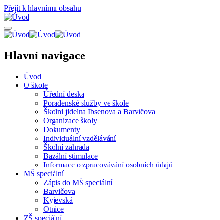
Přejít k hlavnímu obsahu
Hlavní navigace
Úvod
O škole
Úřední deska
Poradenské služby ve škole
Školní jídelna Ibsenova a Barvičova
Organizace školy
Dokumenty
Individuální vzdělávání
Školní zahrada
Bazální stimulace
Informace o zpracovávání osobních údajů
MŠ speciální
Zápis do MŠ speciální
Barvičova
Kyjevská
Otnice
ZŠ speciální