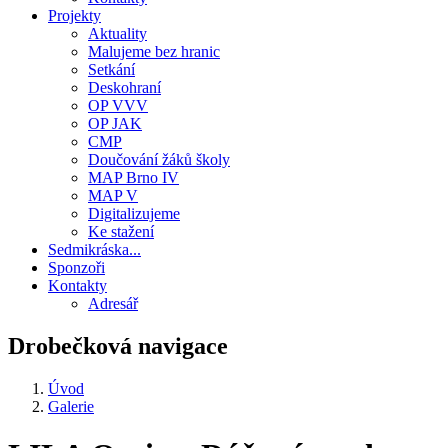
Projekty
Aktuality
Malujeme bez hranic
Setkání
Deskohraní
OP VVV
OP JAK
CMP
Doučování žáků školy
MAP Brno IV
MAP V
Digitalizujeme
Ke stažení
Sedmikráska...
Sponzoři
Kontakty
Adresář
Drobečková navigace
Úvod
Galerie