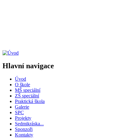
Hlavní navigace
Úvod
O škole
MŠ speciální
ZŠ speciální
Praktická škola
Galerie
SPC
Projekty
Sedmikráska...
Sponzoři
Kontakty