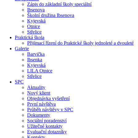
Zápis do základní školy speciální
Ibsenova
Školní družina Ibsenova
Kyjevská
Otnice
Střelice
Praktická škola
Přijímací řízení do Praktické školy jednoleté a dvouleté
Galerie
Barvička
Ibsenka
Kyjevská
LILA Otnice
Střelice
SPC
Aktuality
Nový klient
Objednávka vyšetření
První návštěva
Průběh návštěvy v SPC
Dokumenty
Sociální poradenství
Užitečné kontakty
Evaluační dotazníky
Kontakty