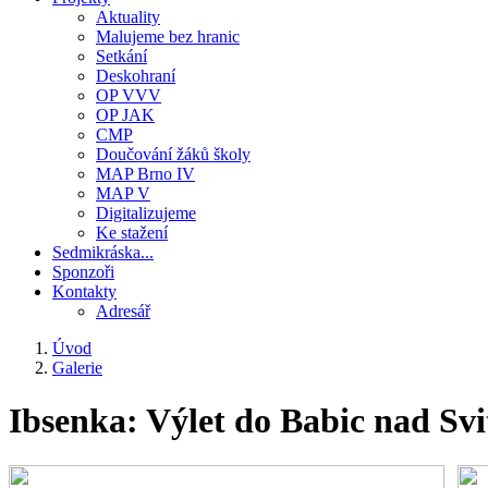
Aktuality
Malujeme bez hranic
Setkání
Deskohraní
OP VVV
OP JAK
CMP
Doučování žáků školy
MAP Brno IV
MAP V
Digitalizujeme
Ke stažení
Sedmikráska...
Sponzoři
Kontakty
Adresář
Úvod
Galerie
Drobečková
navigace
Ibsenka: Výlet do Babic nad Svi