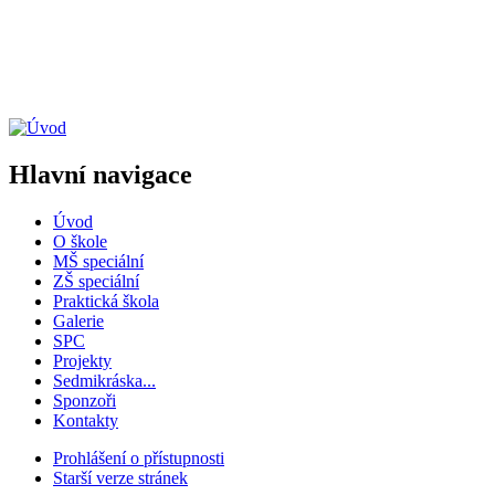
Hlavní navigace
Úvod
O škole
MŠ speciální
ZŠ speciální
Praktická škola
Galerie
SPC
Projekty
Sedmikráska...
Sponzoři
Kontakty
Prohlášení o přístupnosti
Starší verze stránek
Menu