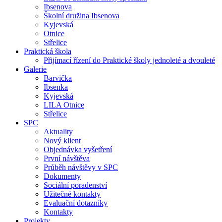
Ibsenova
Školní družina Ibsenova
Kyjevská
Otnice
Střelice
Praktická škola
Přijímací řízení do Praktické školy jednoleté a dvouleté
Galerie
Barvička
Ibsenka
Kyjevská
LILA Otnice
Střelice
SPC
Aktuality
Nový klient
Objednávka vyšetření
První návštěva
Průběh návštěvy v SPC
Dokumenty
Sociální poradenství
Užitečné kontakty
Evaluační dotazníky
Kontakty
Projekty