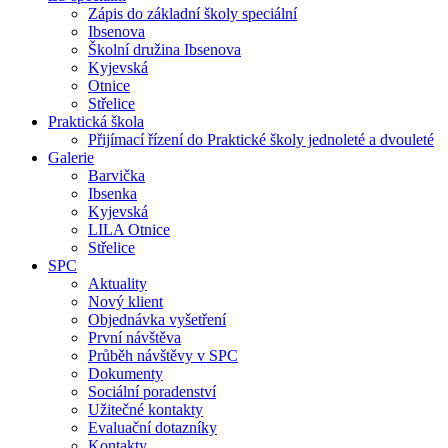
Zápis do základní školy speciální
Ibsenova
Školní družina Ibsenova
Kyjevská
Otnice
Střelice
Praktická škola
Přijímací řízení do Praktické školy jednoleté a dvouleté
Galerie
Barvička
Ibsenka
Kyjevská
LILA Otnice
Střelice
SPC
Aktuality
Nový klient
Objednávka vyšetření
První návštěva
Průběh návštěvy v SPC
Dokumenty
Sociální poradenství
Užitečné kontakty
Evaluační dotazníky
Kontakty