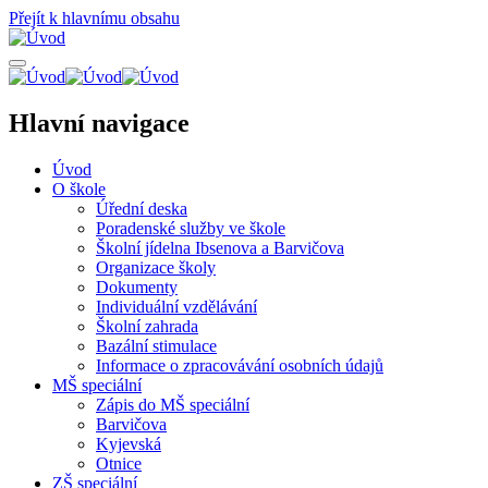
Přejít k hlavnímu obsahu
Hlavní navigace
Úvod
O škole
Úřední deska
Poradenské služby ve škole
Školní jídelna Ibsenova a Barvičova
Organizace školy
Dokumenty
Individuální vzdělávání
Školní zahrada
Bazální stimulace
Informace o zpracovávání osobních údajů
MŠ speciální
Zápis do MŠ speciální
Barvičova
Kyjevská
Otnice
ZŠ speciální