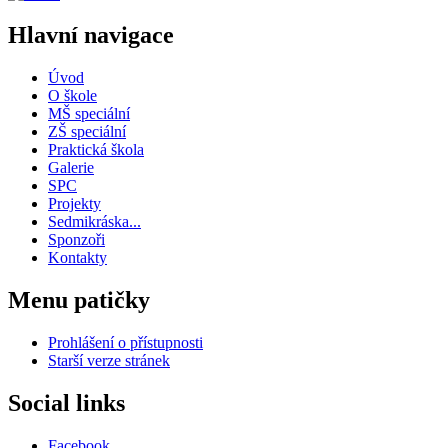
Hlavní navigace
Úvod
O škole
MŠ speciální
ZŠ speciální
Praktická škola
Galerie
SPC
Projekty
Sedmikráska...
Sponzoři
Kontakty
Menu patičky
Prohlášení o přístupnosti
Starší verze stránek
Social links
Facebook